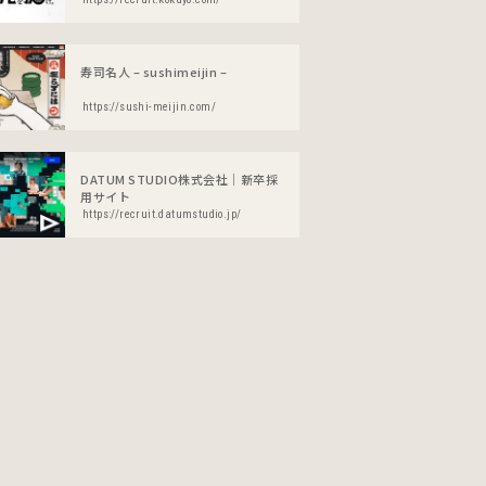
寿司名人 – sushimeijin –
https://sushi-meijin.com/
DATUM STUDIO株式会社｜新卒採
用サイト
https://recruit.datumstudio.jp/