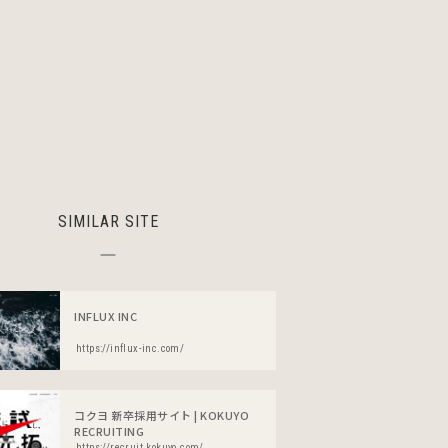
SIMILAR SITE
INFLUX INC
https://influx-inc.com/
コクヨ 新卒採用サイト | KOKUYO
RECRUITING
https://recruit.kokuyo.com/