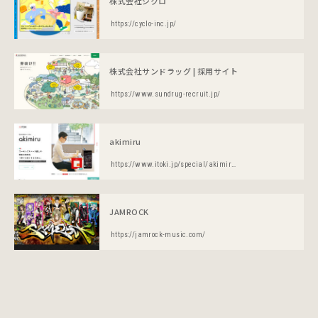
株式会社シクロ
https://cyclo-inc.jp/
株式会社サンドラッグ | 採用サイト
https://www.sundrug-recruit.jp/
akimiru
https://www.itoki.jp/special/akimiru/
JAMROCK
https://jamrock-music.com/