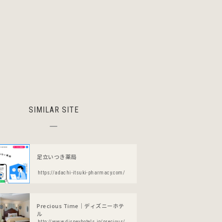
SIMILAR SITE
足立いつき薬局
https://adachi-itsuki-pharmacy.com/
Precious Time｜ディズニーホテ
ル
http://www.disneyhotels.jp/precious/