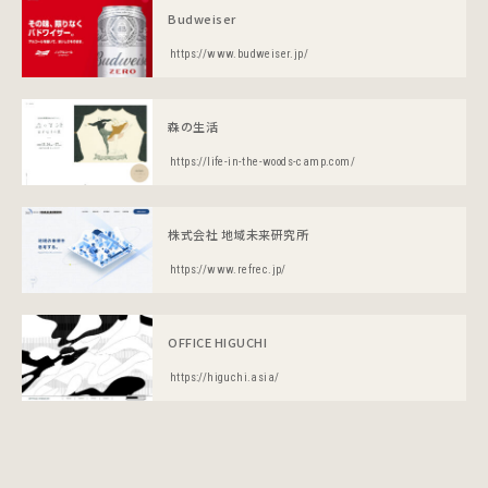
Budweiser
https://www.budweiser.jp/
森の生活
https://life-in-the-woods-camp.com/
株式会社 地域未来研究所
https://www.refrec.jp/
OFFICE HIGUCHI
https://higuchi.asia/