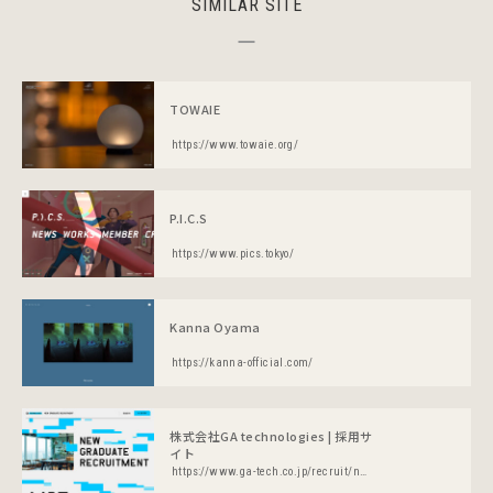
SIMILAR SITE
TOWAIE
https://www.towaie.org/
P.I.C.S
https://www.pics.tokyo/
Kanna Oyama
https://kanna-official.com/
株式会社GA technologies | 採用サ
イト
https://www.ga-tech.co.jp/recruit/newgraduate/