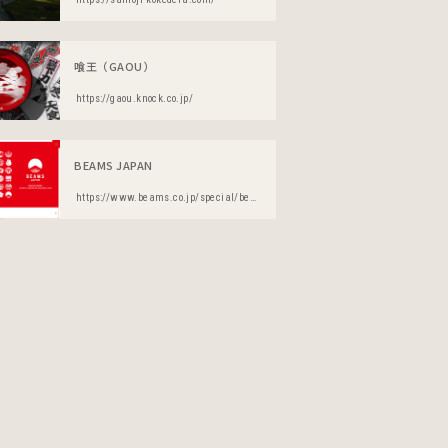
喰王（GAOU）
https://gaou.knock.co.jp/
BEAMS JAPAN
https://www.beams.co.jp/special/beams_japan/