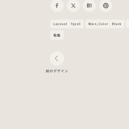
Layouot : TypeC
Main_Color : Black
和風