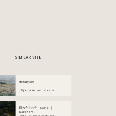
SIMILAR SITE
本家尾張屋
https://honke-owariya.co.jp/
西芳寺｜苔寺 Saihoji |
Kokedera
https://saihoji-kokedera.com/