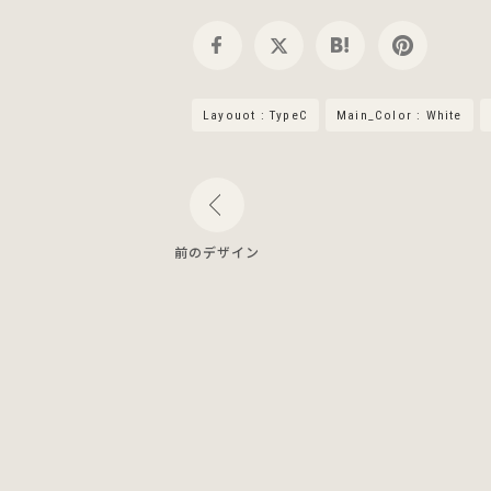
Layouot : TypeC
Main_Color : White