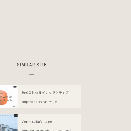
SIMILAR SITE
株式会社セルインタラクティブ
https://cellinteractive.jp/
VermicularVillage
https://www.vermicular.jp/village/