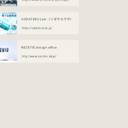
SODATERU Lab:（ソダテルラボ）
https://sodaterulab.jp/
NECKTIE design office
http://www.necktie.tokyo/