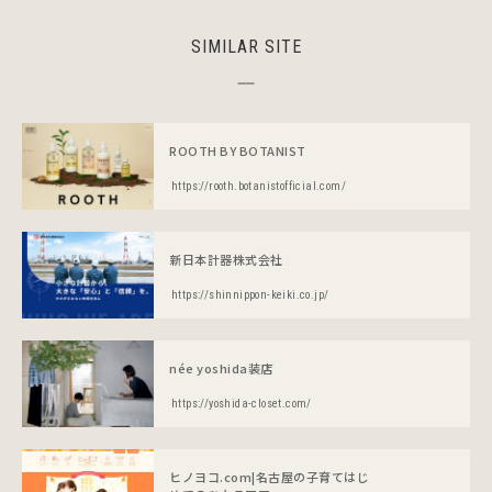
SIMILAR SITE
ROOTH BY BOTANIST
https://rooth.botanistofficial.com/
新日本計器株式会社
https://shinnippon-keiki.co.jp/
née yoshida装店
https://yoshida-closet.com/
ヒノヨコ.com|名古屋の子育てはじ