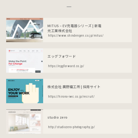
MITUS – EV充電器シリーズ | 新電
元工業株式会社
https://www.shindengen.co.jp/mitus/
エッグフォワード
https://eggforward.co.jp/
株式会社 廣野鐵工所 | 採用サイト
https://hirono-iwc.co.jp/recruit/
studio zero
http://studiozero-photography.jp/