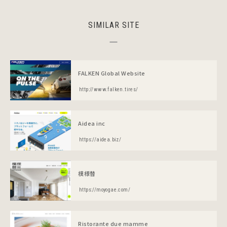
SIMILAR SITE
FALKEN Global Website
http://www.falken.tires/
Aidea inc
https://aidea.biz/
模様替
https://moyogae.com/
Ristorante due mamme