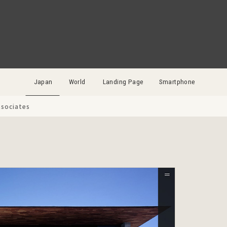
Japan
World
Landing Page
Smartphone
ssociates