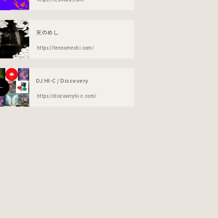
天のめし
https://tennomeshi.com/
DJ HI-C / Discovery
https://discoveryhi-c.com/