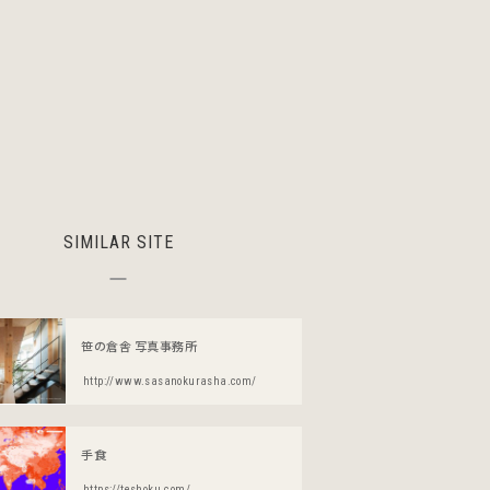
SIMILAR SITE
笹の倉舎 写真事務所
http://www.sasanokurasha.com/
手食
https://teshoku.com/