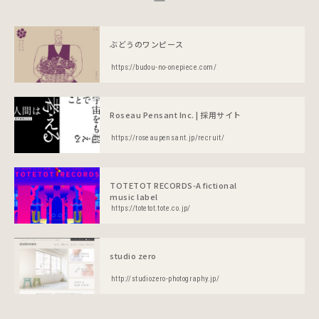
ぶどうのワンピース
https://budou-no-onepiece.com/
Roseau Pensant Inc. | 採用サイト
https://roseaupensant.jp/recruit/
TOTETOT RECORDS-A fictional
music label
https://totetot.tote.co.jp/
studio zero
http://studiozero-photography.jp/