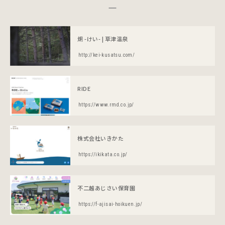
炯 -けい- | 草津温泉
http://kei-kusatsu.com/
RIDE
https://www.rmd.co.jp/
株式会社いきかた
https://ikikata.co.jp/
不二越あじさい保育園
https://f-ajisai-hoikuen.jp/