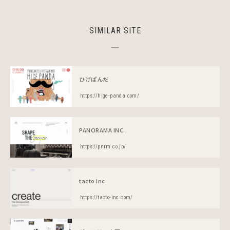
SIMILAR SITE
ひげぱんだ
https://hige-panda.com/
PANORAMA INC.
https://pnrm.co.jp/
tacto Inc.
https://tacto-inc.com/