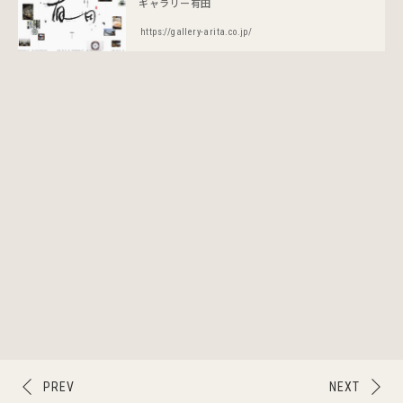
ギャラリー有田
https://gallery-arita.co.jp/
PREV
NEXT