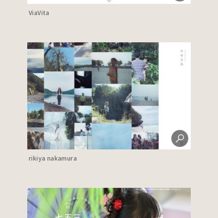
ViaVita
rikiya nakamura