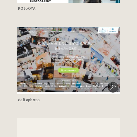
KOtoOYA
deltaphoto