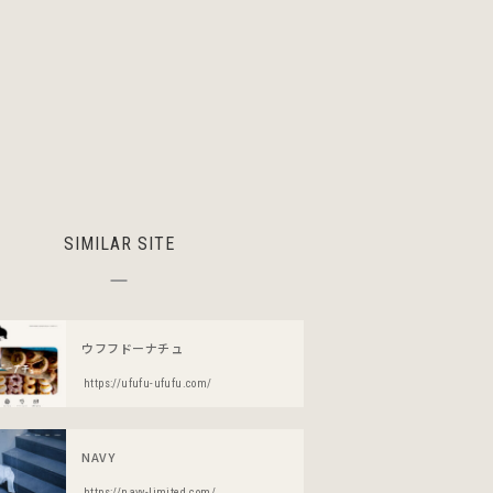
SIMILAR SITE
ウフフドーナチュ
https://ufufu-ufufu.com/
NAVY
https://navy-limited.com/