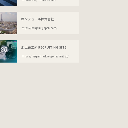
ボンジュール株式会社
https://bonjour-japon.com/
池上鉄工所 RECRUITING SITE
https://ikegamitekkosyo-recruit.jp/