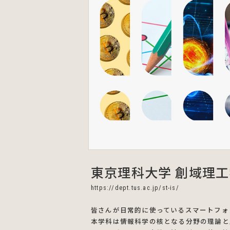
東京理科大学 創域理工
https://dept.tus.ac.jp/st-is/
皆さんが日常的に使っているスマートフォ
本学科は情報科学の核となる分野の理論と