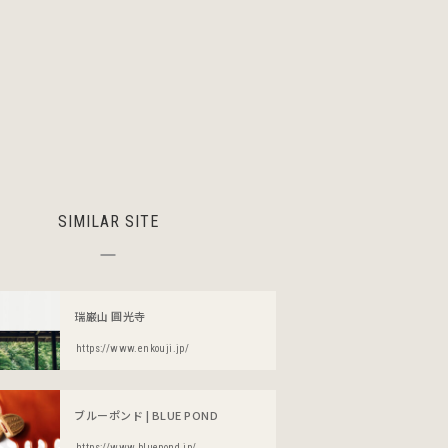
SIMILAR SITE
瑞巌山 圓光寺
https://www.enkouji.jp/
ブルーポンド | BLUE POND
https://www.bluepond.jp/