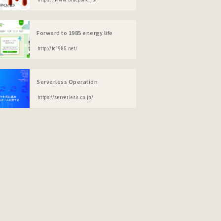
Forward to 1985 energy life
http://to1985.net/
Serverless Operation
https://serverless.co.jp/