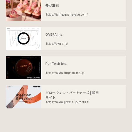
苺が主役
https://ichigogashuyaku.com/
OVERA Inc.
https://overa.jp/
FunTech inc.
https://www.funtech.inc/ja
グローウィン・パートナーズ | 採用
サイト
https://www.growin.jp/recruit/