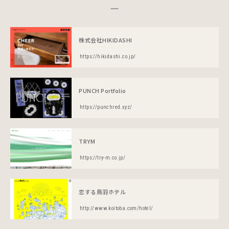
株式会社HIKIDASHI
https://hikidashi.co.jp/
PUNCH Portfolio
https://punchred.xyz/
TRYM
https://try-m.co.jp/
恋する鳥羽ホテル
http://www.koitoba.com/hotel/