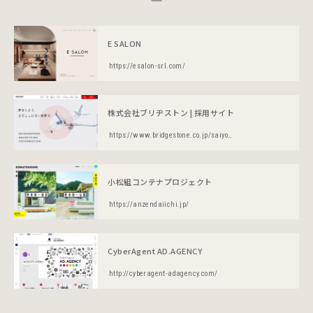
E SALON
https://esalon-srl.com/
株式会社ブリヂストン | 採用サイト
https://www.bridgestone.co.jp/saiyou/recruit/index.html
小松組コンテナプロジェクト
https://anzendaiichi.jp/
CyberAgent AD.AGENCY
http://cyberagent-adagency.com/