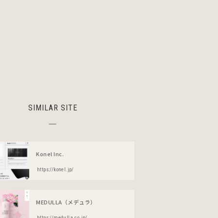
SIMILAR SITE
Konel Inc.
https://konel.jp/
MEDULLA（メデュラ）
https://medulla.co.jp/