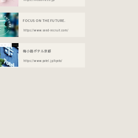
FOCUS ON THE FUTURE.
https://www.seed-recruit.com/
梅小路ポテル京都
https://www.potel.jp/kyoto/