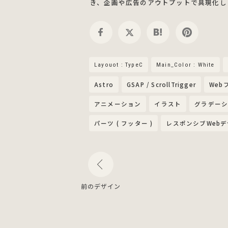
き、企画や広告のアウトプットで具現化し
Layouot : TypeC
Main_Color : White
Astro
GSAP / ScrollTrigger
Web
アニメーション
イラスト
グラデー
パーツ ( フッター )
レスポンシブWeb