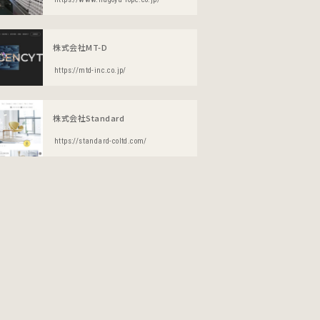
株式会社MT-D
https://mtd-inc.co.jp/
株式会社Standard
https://standard-coltd.com/