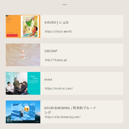
SHURO | シュロ
https://shuro.world/
16SOAP
http://16soap.jp/
mint
https://mint-vc.com/
AFURI BREWING / 阿夫利ブルーイ
ング
https://afuribrewing.com/