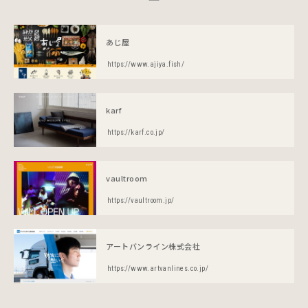
あじ屋
https://www.ajiya.fish/
karf
https://karf.co.jp/
vaultroom
https://vaultroom.jp/
アートバンライン株式会社
https://www.artvanlines.co.jp/