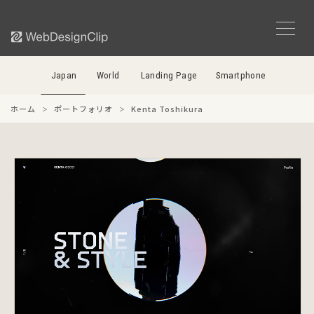
Japan
World
Landing Page
Smartphone
ホーム
ポートフォリオ
Kenta Toshikura