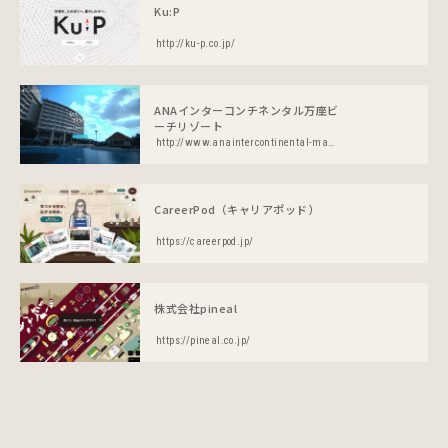
Ku:P
http://ku-p.co.jp/
ANAインターコンチネンタル万座ビ
ーチリゾート
http://www.anaintercontinental-manza.jp/
CareerPod（キャリアポッド）
https://careerpod.jp/
株式会社pineal
https://pineal.co.jp/