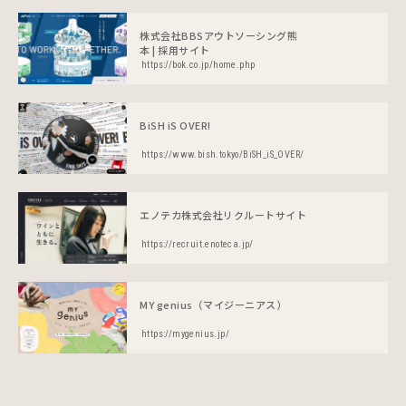
株式会社BBSアウトソーシング熊
本 | 採用サイト
https://bok.co.jp/home.php
BiSH iS OVER!
https://www.bish.tokyo/BiSH_iS_OVER/
エノテカ株式会社リクルートサイト
https://recruit.enoteca.jp/
MY genius（マイジーニアス）
https://mygenius.jp/