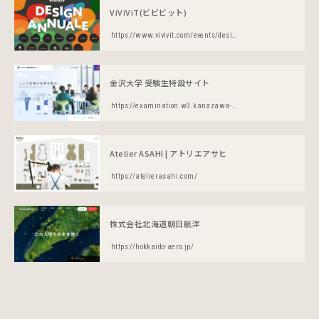
ViViViT(ビビビット)
https://www.vivivit.com/events/design-annuale/2022
金沢大学 受験生特設サイト
https://examination.w3.kanazawa-u.ac.jp/
Atelier ASAHI | アトリエアサヒ
https://atelierasahi.com/
株式会社北海道朝日航洋
https://hokkaido-aero.jp/