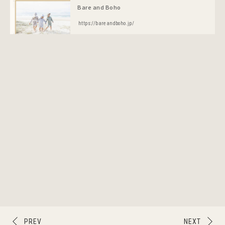
Bare and Boho
https://bareandboho.jp/
PREV
NEXT