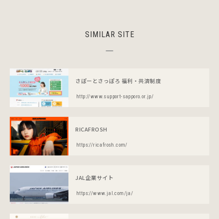
SIMILAR SITE
さぽーとさっぽろ 福利・共済制度
http://www.support-sapporo.or.jp/
RICAFROSH
https://ricafrosh.com/
JAL企業サイト
https://www.jal.com/ja/