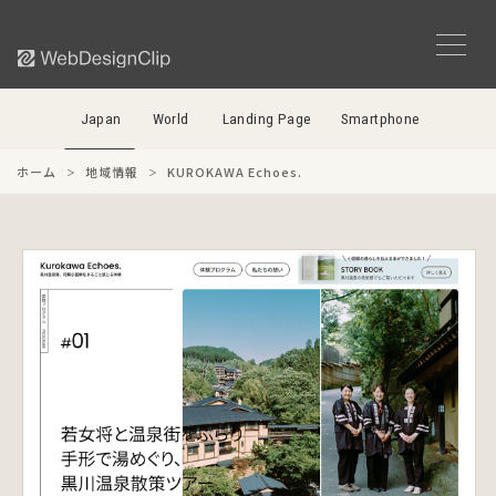
Japan
World
Landing Page
Smartphone
ホーム
地域情報
KUROKAWA Echoes.