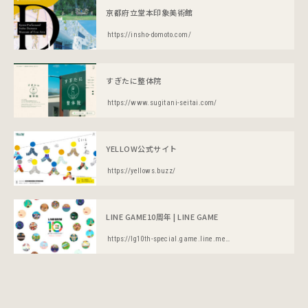
京都府立堂本印象美術館
https://insho-domoto.com/
すぎたに整体院
https://www.sugitani-seitai.com/
YELLOW公式サイト
https://yellows.buzz/
LINE GAME10周年 | LINE GAME
https://lg10th-special.game.line.me/ja/