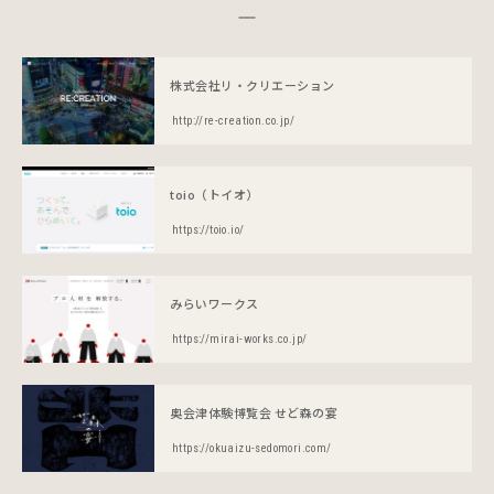
株式会社リ・クリエーション
http://re-creation.co.jp/
toio（トイオ）
https://toio.io/
みらいワークス
https://mirai-works.co.jp/
奥会津体験博覧会 せど森の宴
https://okuaizu-sedomori.com/