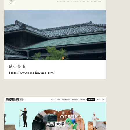
楚々 葉山
https://www.soso-hayama.com/