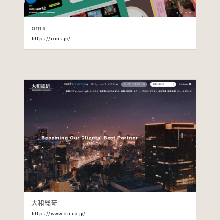
oms
https://o-ms.jp/
大和総研
https://www.dir.co.jp/