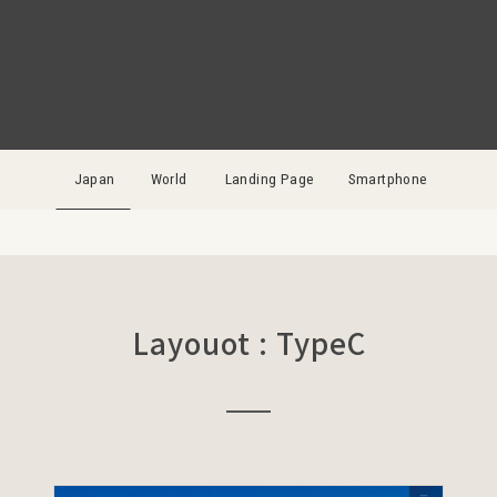
Japan
World
Landing Page
Smartphone
Layouot : TypeC