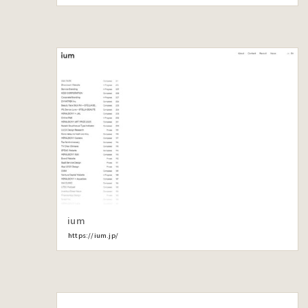
ium
https://ium.jp/