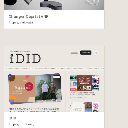
Changer Capital ANRI
https://anri.vc/ja
iDID
https://idid.team/