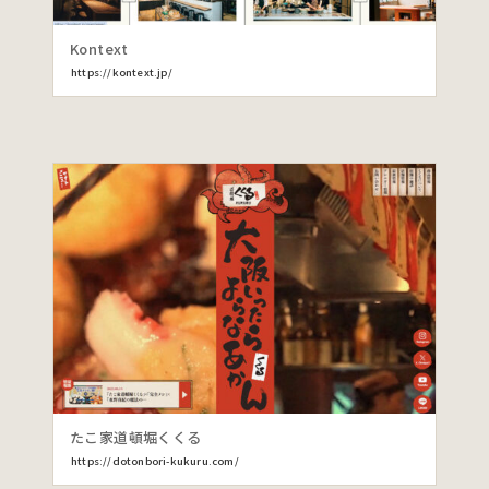
Kontext
https://kontext.jp/
たこ家道頓堀くくる
https://dotonbori-kukuru.com/