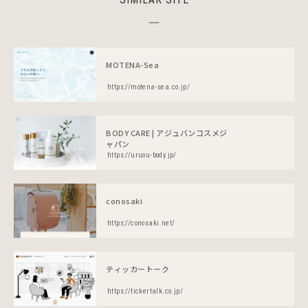
MOTENA-Sea
https://motena-sea.co.jp/
BODY CARE | アジュバンコスメジ
ャパン
https://uruou-body.jp/
conosaki
https://conosaki.net/
ティッカートーク
https://tickertalk.co.jp/