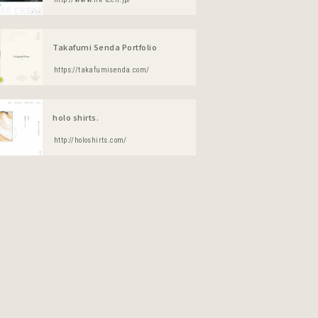
Takafumi Senda Portfolio
https://takafumisenda.com/
holo shirts.
http://holoshirts.com/