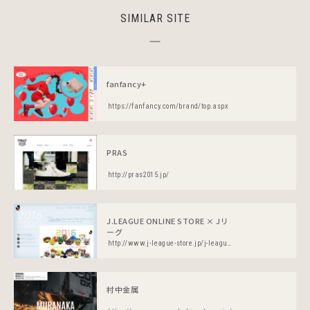
SIMILAR SITE
fanfancy+
https://fanfancy.com/brand/top.aspx
PRAS
http://pras2015.jp/
J.LEAGUE ONLINE STORE × Jリ
ーグ
http://www.j-league-store.jp/j-league/
村中金属