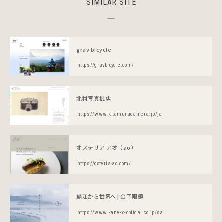
SIMILAR SITE
grav bicycle
https://gravbicycle.com/
北村写真機店
https://www.kitamuracamera.jp/ja
オステリア アオ（ao）
https://osteria-ao.com/
鯖江から世界へ | 金子眼鏡
https://www.kaneko-optical.co.jp/sabae-world/index.html