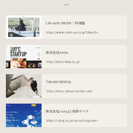
Life with INDEN｜印傳屋
https://www.inden-ya.co.jp/lifewithinden/
株式会社delta
https://delta-tokyo.co.jp/
TAKAMI BRIDAL
https://dress.takami-bridal.com/
株式会社i-plug | 採用サイト
https://i-plug.co.jp/recruit/engineer/