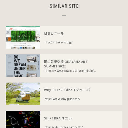
SIMILAR SITE
日高ビニール
http://hidaka-v.co.jp/
岡山芸術交流 OKAYAMA ART
SUMMIT 2022
https://www.okayamaartsummit.jp/2022/
Why Juice?（ホワイジュース）
http://www.why-juice.me/
SHIFTBRAIN 20th
https://shiftbrain.com/20th/