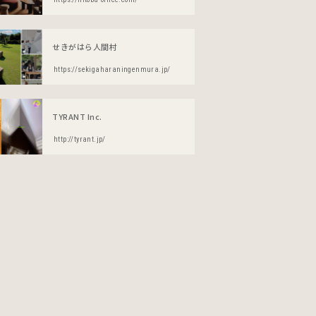
せきがはら人間村
https://sekigaharaningenmura.jp/
TYRANT Inc.
http://tyrant.jp/