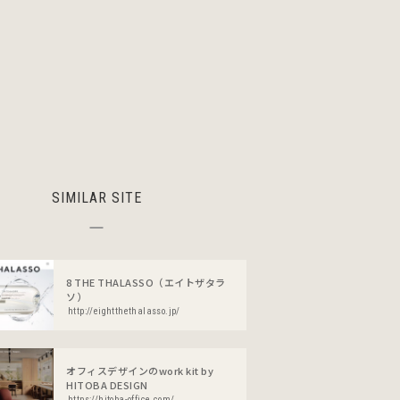
SIMILAR SITE
8 THE THALASSO（エイトザタラ
ソ）
http://eightthethalasso.jp/
オフィスデザインのwork kit by
HITOBA DESIGN
https://hitoba-office.com/