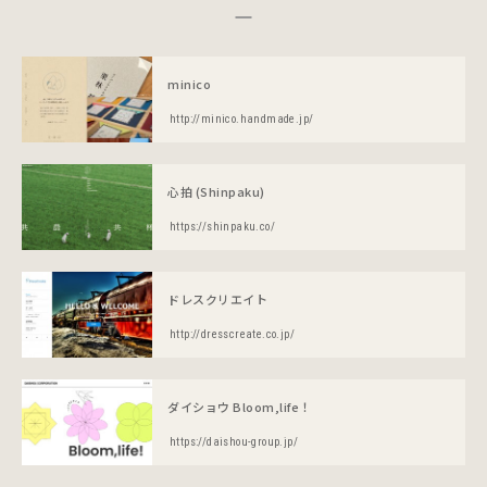
minico
http://minico.handmade.jp/
心拍 (Shinpaku)
https://shinpaku.co/
ドレスクリエイト
http://dresscreate.co.jp/
ダイショウ Bloom,life！
https://daishou-group.jp/