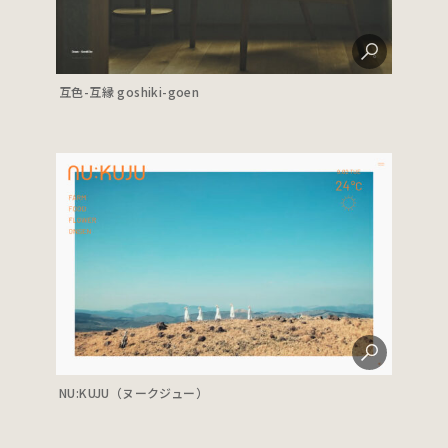
互色-互縁 goshiki-goen
NU:KUJU（ヌークジュー）