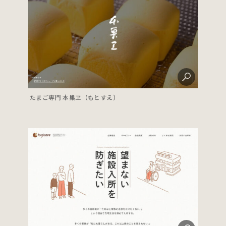
たまご専門 本巣ヱ（もとすえ）