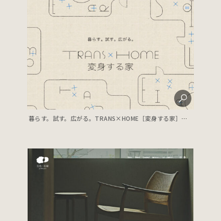
暮らす。試す。広がる。TRANS×HOME［変身する家］｜大阪ガス都市開発