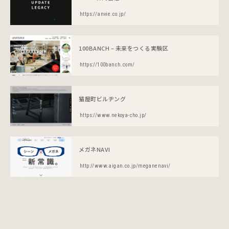
https://anvie.co.jp/
100BANCH – 未来をつくる実験区
https://100banch.com/
猫屋町ビルヂング
https://www.nekoya-cho.jp/
メガネNAVI
http://www.aigan.co.jp/meganenavi/