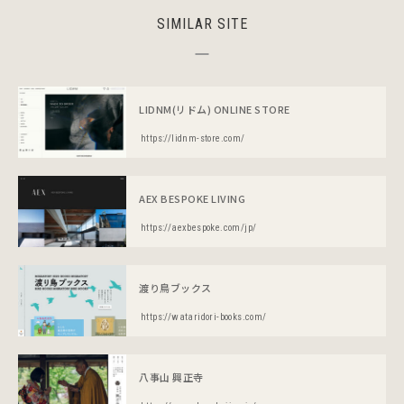
SIMILAR SITE
LIDNM(リドム) ONLINE STORE
https://lidnm-store.com/
AEX BESPOKE LIVING
https://aexbespoke.com/jp/
渡り鳥ブックス
https://wataridori-books.com/
八事山 興正寺