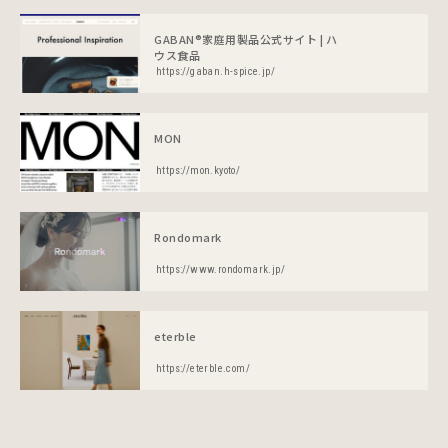
GABAN®家庭用製品公式サイト | ハ
ウス食品
https://gaban.h-spice.jp/
MON
https://mon.kyoto/
Rondomark
https://www.rondomark.jp/
eterble
https://eterble.com/