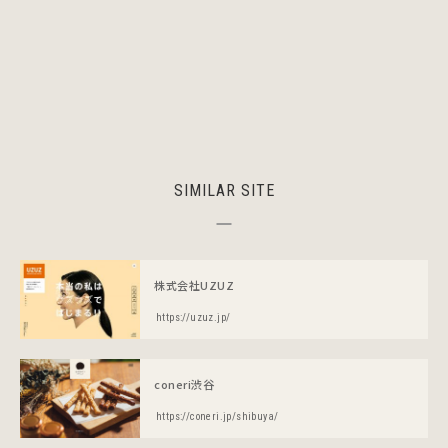
SIMILAR SITE
株式会社UZUZ
https://uzuz.jp/
coneri渋谷
https://coneri.jp/shibuya/