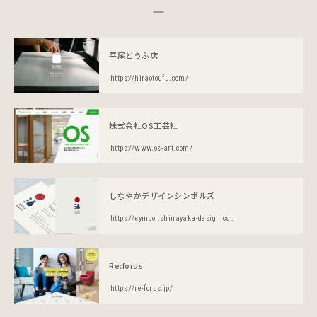
平尾とうふ店
https://hiraotoufu.com/
株式会社OS工芸社
https://www.os-art.com/
しなやかデザインシンボルズ
https://symbol.shinayaka-design.com/
Re:forus
https://re-forus.jp/