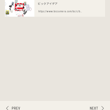
ビックアイデア
https://www.biccamera.com/bc/c/bicidea/index.jsp
PREV
NEXT