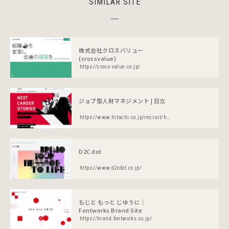
SIMILAR SITE
株式会社クロスバリュー
(crossvalue)
https://cross-value.co.jp/
ジョブ型人財マネジメント | 日立
https://www.hitachi.co.jp/recruit/hrsystem/index.html
D2C dot
https://www.d2cdot.co.jp/
もじと もっと じゆうに｜
Fontworks Brand Site
https://brand.fontworks.co.jp/