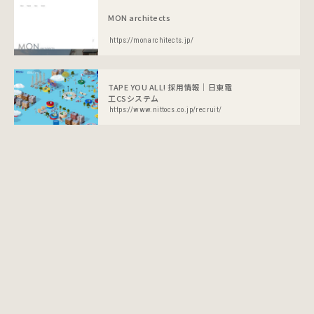
MON architects
https://monarchitects.jp/
TAPE YOU ALL! 採用情報｜日東電
工CSシステム
https://www.nittocs.co.jp/recruit/