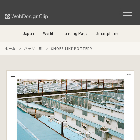
Japan
World
Landing Page
Smartphone
ホーム
バッグ・靴
SHOES LIKE POTTERY