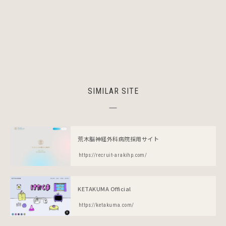
SIMILAR SITE
荒木脳神経外科病院採用サイト
https://recruit-arakihp.com/
KETAKUMA Official
https://ketakuma.com/