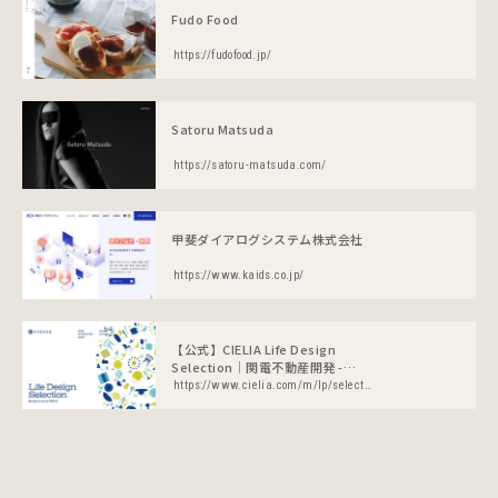
Fudo Food
https://fudofood.jp/
Satoru Matsuda
https://satoru-matsuda.com/
甲斐ダイアログシステム株式会社
https://www.kaids.co.jp/
【公式】CIELIA Life Design
Selection│関電不動産開発 -
CIELIA-
https://www.cielia.com/m/lp/selection/